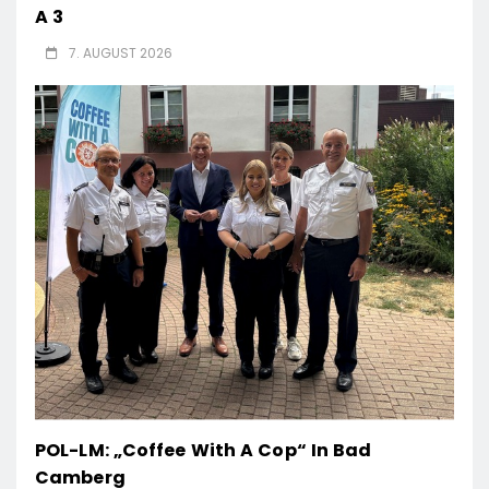
A 3
7. AUGUST 2026
POL-LM: „Coffee With A Cop“ In Bad
Camberg