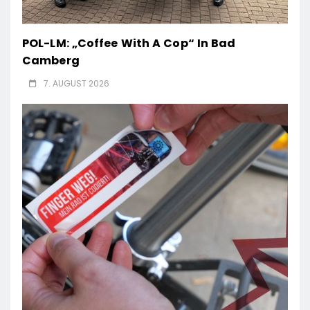
POL-LM: „Coffee With A Cop“ In Bad
Camberg
7. AUGUST 2026