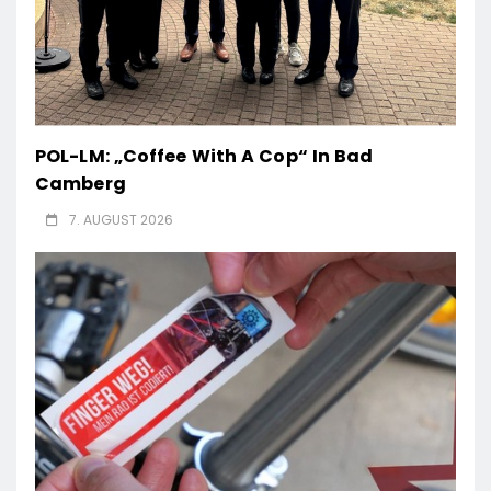
POL-LM: „Coffee With A Cop“ In Bad
Camberg
7. AUGUST 2026