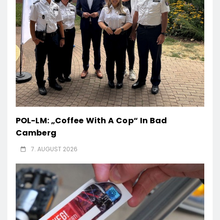
POL-LM: „Coffee With A Cop“ In Bad
Camberg
7. AUGUST 2026