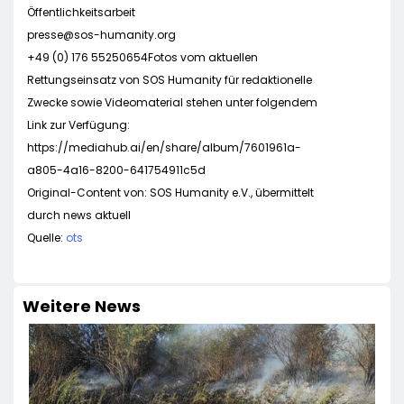
Öffentlichkeitsarbeit
presse@sos-humanity.org
+49 (0) 176 55250654Fotos vom aktuellen
Rettungseinsatz von SOS Humanity für redaktionelle
Zwecke sowie Videomaterial stehen unter folgendem
Link zur Verfügung:
https://mediahub.ai/en/share/album/7601961a-
a805-4a16-8200-641754911c5d
Original-Content von: SOS Humanity e.V., übermittelt
durch news aktuell
Quelle:
ots
Weitere News