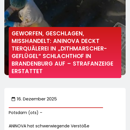
GEWORFEN, GESCHLAGEN,
MISSHANDELT: ANINOVA DECKT
TIERQUÄLEREI IN „DITHMARSCHER-
GEFLÜGEL“ SCHLACHTHOF IN
BRANDENBURG AUF – STRAFANZEIGE
ERSTATTET
16. Dezember 2025
Potsdam (ots) –
ANINOVA hat schwerwiegende Verstöße