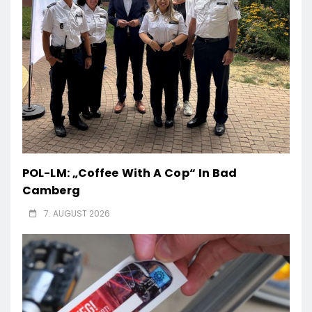
POL-LM: „Coffee With A Cop“ In Bad
Camberg
7. AUGUST 2026