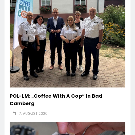
POL-LM: „Coffee With A Cop“ In Bad
Camberg
7. AUGUST 2026