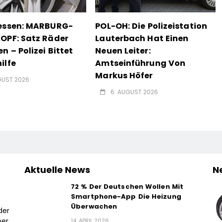
hessen: MARBURG-
POL-OH: Die Polizeistation
OPF: Satz Räder
Lauterbach Hat Einen
n – Polizei Bittet
Neuen Leiter:
ilfe
Amtseinführung Von
Markus Höfer
GUST 2026
6. AUGUST 2026
Aktuelle News
N
72 % Der Deutschen Wollen Mit
Smartphone-App Die Heizung
Überwachen
der
ber
14. APRIL 2026