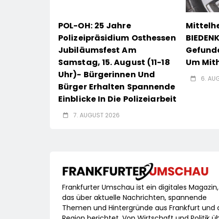
POL-OH: 25 Jahre
Mittel
Polizeipräsidium Osthessen
BIEDENK
Jubiläumsfest Am
Gefunde
Samstag, 15. August (11-18
Um Mith
Uhr)- Bürgerinnen Und
6. AU
Bürger Erhalten Spannende
Einblicke In Die Polizeiarbeit
7. AUGUST 2026
Frankfurter Umschau ist ein digitales Magazin,
das über aktuelle Nachrichten, spannende
Themen und Hintergründe aus Frankfurt und 
Region berichtet. Von Wirtschaft und Politik ü