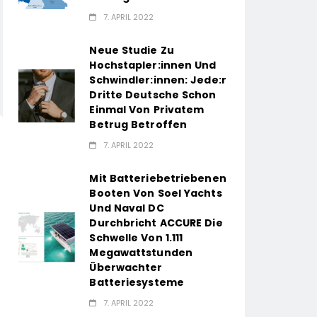
7. APRIL 2022
Neue Studie Zu
Hochstapler:innen Und
Schwindler:innen: Jede:r
Dritte Deutsche Schon
Einmal Von Privatem
Betrug Betroffen
7. APRIL 2022
Mit Batteriebetriebenen
Booten Von Soel Yachts
Und Naval DC
Durchbricht ACCURE Die
Schwelle Von 1.111
Megawattstunden
Überwachter
Batteriesysteme
7. APRIL 2022