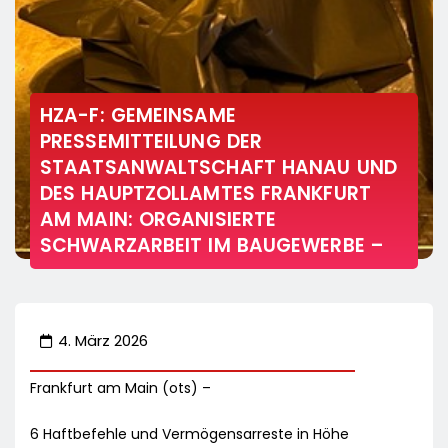
HZA-F: GEMEINSAME
PRESSEMITTEILUNG DER
STAATSANWALTSCHAFT HANAU UND
DES HAUPTZOLLAMTES FRANKFURT
AM MAIN: ORGANISIERTE
SCHWARZARBEIT IM BAUGEWERBE –
4. März 2026
Frankfurt am Main (ots) –
6 Haftbefehle und Vermögensarreste in Höhe