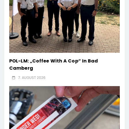
POL-LM: „Coffee With A Cop“ In Bad
Camberg
7. AUGUST 2026