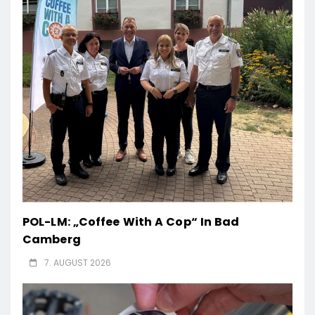
POL-LM: „Coffee With A Cop“ In Bad
Camberg
7. AUGUST 2026