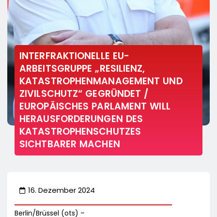
INTERFRAKTIONELLE EU-
ARBEITSGRUPPE „RESILIENZ,
KATASTROPHENMANAGEMENT UND
ZIVILSCHUTZ“ GEGRÜNDET /
EUROPÄISCHES PARLAMENT WILL
HERAUSFORDERUNGEN DES
KATASTROPHENSCHUTZES
SICHTBARER MACHEN
16. Dezember 2024
Berlin/Brüssel (ots) –