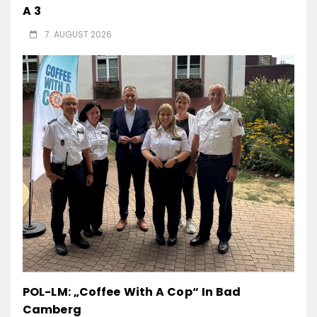
A 3
7. AUGUST 2026
POL-LM: „Coffee With A Cop“ In Bad
Camberg