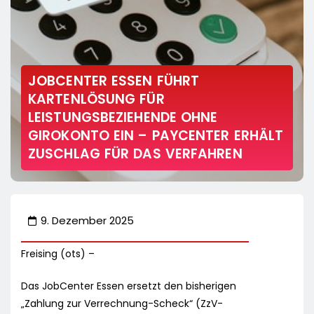
JOBCENTER ESSEN FÜHRT
KARTENLÖSUNG FÜR
LEISTUNGSBEZIEHENDE OHNE
GIROKONTO EIN – PAYCENTER ERHÄLT
ZUSCHLAG FÜR DAS VERFAHREN
9. Dezember 2025
Freising (ots) –
Das JobCenter Essen ersetzt den bisherigen
„Zahlung zur Verrechnung-Scheck“ (ZzV-