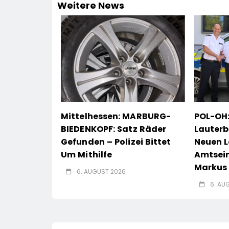
Weitere News
Mittelhessen: MARBURG-
POL-OH:
BIEDENKOPF: Satz Räder
Lauterb
Gefunden – Polizei Bittet
Neuen L
Um Mithilfe
Amtsei
Markus 
6. AUGUST 2026
6. AU