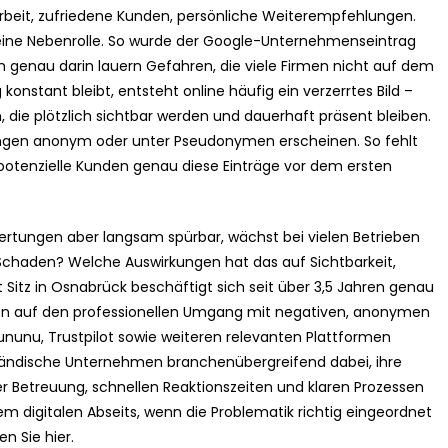
Arbeit, zufriedene Kunden, persönliche Weiterempfehlungen.
eine Nebenrolle. So wurde der Google-Unternehmenseintrag
 genau darin lauern Gefahren, die viele Firmen nicht auf dem
onstant bleibt, entsteht online häufig ein verzerrtes Bild –
 die plötzlich sichtbar werden und dauerhaft präsent bleiben.
tungen anonym oder unter Pseudonymen erscheinen. So fehlt
 potenzielle Kunden genau diese Einträge vor dem ersten
tungen aber langsam spürbar, wächst bei vielen Betrieben
e Schaden? Welche Auswirkungen hat das auf Sichtbarkeit,
itz in Osnabrück beschäftigt sich seit über 3,5 Jahren genau
men auf den professionellen Umgang mit negativen, anonymen
nu, Trustpilot sowie weiteren relevanten Plattformen
lständische Unternehmen branchenübergreifend dabei, ihre
her Betreuung, schnellen Reaktionszeiten und klaren Prozessen
em digitalen Abseits, wenn die Problematik richtig eingeordnet
n Sie hier.