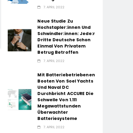
7. APRIL 2022
Neue Studie Zu
Hochstapler:innen Und
Schwindler:innen: Jede:r
Dritte Deutsche Schon
Einmal Von Privatem
Betrug Betroffen
7. APRIL 2022
Mit Batteriebetriebenen
Booten Von Soel Yachts
Und Naval DC
Durchbricht ACCURE Die
Schwelle Von 1.111
Megawattstunden
Überwachter
Batteriesysteme
7. APRIL 2022