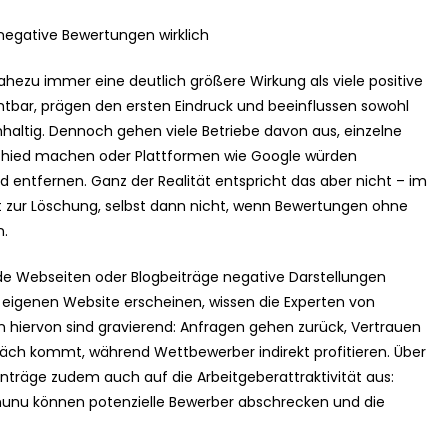
 negative Bewertungen wirklich
ahezu immer eine deutlich größere Wirkung als viele positive
htbar, prägen den ersten Eindruck und beeinflussen sowohl
altig. Dennoch gehen viele Betriebe davon aus, einzelne
chied machen oder Plattformen wie Google würden
 entfernen. Ganz der Realität entspricht das aber nicht – im
t zur Löschung, selbst dann nicht, wenn Bewertungen ohne
n.
mde Webseiten oder Blogbeiträge negative Darstellungen
 eigenen Website erscheinen, wissen die Experten von
n hiervon sind gravierend: Anfragen gehen zurück, Vertrauen
äch kommt, während Wettbewerber indirekt profitieren. Über
nträge zudem auch auf die Arbeitgeberattraktivität aus:
nunu können potenzielle Bewerber abschrecken und die