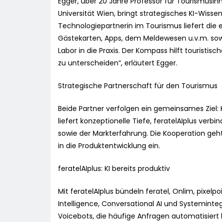
Egger, über 20 Jahre Professor für Tourismusi
Universität Wien, bringt strategisches KI-Wissen
Technologiepartnerin im Tourismus liefert di
Gästekarten, Apps, dem Meldewesen u.v.m. sow
Labor in die Praxis. Der Kompass hilft touris
zu unterscheiden“, erläutert Egger.
Strategische Partnerschaft für den Tourismus
Beide Partner verfolgen ein gemeinsames Ziel: 
liefert konzeptionelle Tiefe, feratelAIplus ve
sowie der Markterfahrung. Die Kooperation geht
in die Produktentwicklung ein.
feratelAIplus: KI bereits produktiv
Mit feratelAIplus bündeln feratel, Onlim, pixel
Intelligence, Conversational AI und Systeminteg
Voicebots, die häufige Anfragen automatisiert