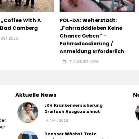
 „Coffee With A
POL-DA: Weiterstadt:
n Bad Camberg
„Fahrradddieben Keine
Chance Geben“ –
GUST 2026
Fahrradcodierung /
Anmeldung Erforderlich
7. AUGUST 2026
Aktuelle News
N
LKH Krankenversicherung
Dreifach Ausgezeichnet
der
14. APRIL 2026
ber
Dachser Wächst Trotz