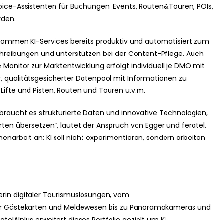
ice-Assistenten für Buchungen, Events, Routen&Touren, POIs,
rden.
mmen KI-Services bereits produktiv und automatisiert zum
eschreibungen und unterstützen bei der Content-Pflege. Auch
onitor zur Marktentwicklung erfolgt individuell je DMO mit
r, qualitätsgesicherter Datenpool mit Informationen zu
, Lifte und Pisten, Routen und Touren u.v.m.
, braucht es strukturierte Daten und innovative Technologien,
rten übersetzen“, lautet der Anspruch von Egger und feratel.
enarbeit an: KI soll nicht experimentieren, sondern arbeiten
eterin digitaler Tourismuslösungen, vom
r Gästekarten und Meldewesen bis zu Panoramakameras und
elAIplus erweitert dieses Portfolio gezielt um KI.