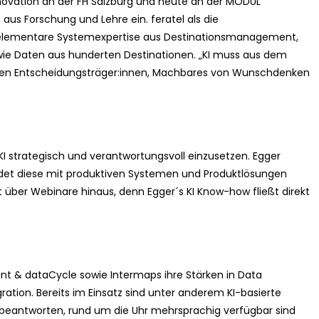
nnovation an der FH Salzburg und heute an der MODUL
 aus Forschung und Lehre ein. feratel als die
e elementare Systemexpertise aus Destinationsmanagement,
ie Daten aus hunderten Destinationen. „KI muss aus dem
tischen Entscheidungsträger:innen, Machbares von Wunschdenken
KI strategisch und verantwortungsvoll einzusetzen. Egger
rbindet diese mit produktiven Systemen und Produktlösungen
 über Webinare hinaus, denn Egger´s KI Know-how fließt direkt
point & dataCycle sowie Intermaps ihre Stärken in Data
ration. Bereits im Einsatz sind unter anderem KI-basierte
 beantworten, rund um die Uhr mehrsprachig verfügbar sind