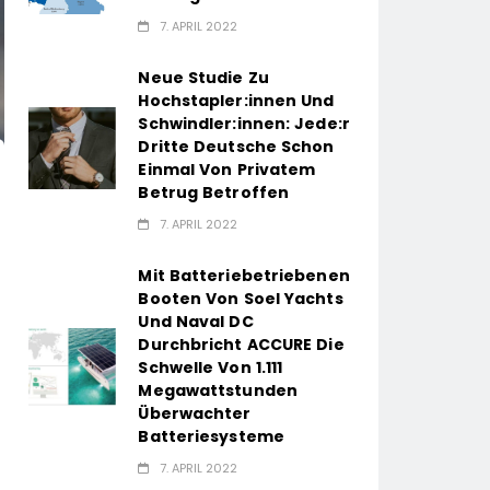
7. APRIL 2022
Neue Studie Zu
Hochstapler:innen Und
Schwindler:innen: Jede:r
Dritte Deutsche Schon
Einmal Von Privatem
Betrug Betroffen
7. APRIL 2022
Mit Batteriebetriebenen
Booten Von Soel Yachts
Und Naval DC
Durchbricht ACCURE Die
Schwelle Von 1.111
Megawattstunden
Überwachter
Batteriesysteme
7. APRIL 2022