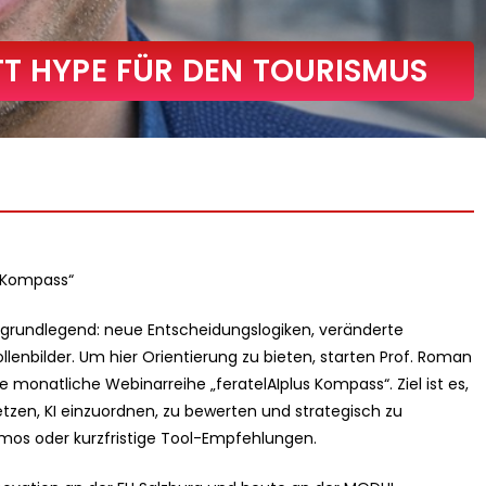
TT HYPE FÜR DEN TOURISMUS
s Kompass“
s grundlegend: neue Entscheidungslogiken, veränderte
enbilder. Um hier Orientierung zu bieten, starten Prof. Roman
 monatliche Webinarreihe „feratelAIplus Kompass“. Ziel ist es,
etzen, KI einzuordnen, zu bewerten und strategisch zu
os oder kurzfristige Tool-Empfehlungen.