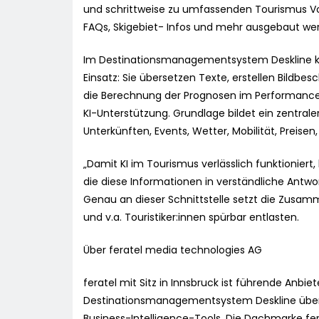
und schrittweise zu umfassenden Tourismus Vo
FAQs, Skigebiet- Infos und mehr ausgebaut we
Im Destinationsmanagementsystem Deskline ko
Einsatz: Sie übersetzen Texte, erstellen Bildb
die Berechnung der Prognosen im Performance M
KI-Unterstützung. Grundlage bildet ein zentrale
Unterkünften, Events, Wetter, Mobilität, Preisen
„Damit KI im Tourismus verlässlich funktioniert
die diese Informationen in verständliche Antwo
Genau an dieser Schnittstelle setzt die Zusamm
und v.a. Touristiker:innen spürbar entlasten.
Über feratel media technologies AG
feratel mit Sitz in Innsbruck ist führende Anbi
Destinationsmanagementsystem Deskline übe
Business-Intelligence-Tools. Die Dachmarke ferat