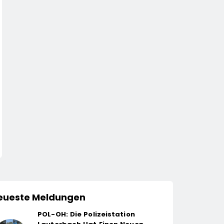
eueste Meldungen
POL-OH: Die Polizeistation