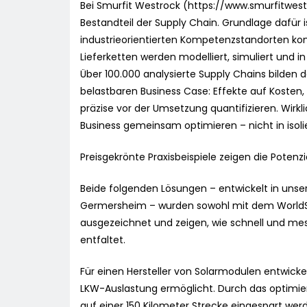
Bei Smurfit Westrock (https://www.smurfitwest
Bestandteil der Supply Chain. Grundlage dafür 
industrieorientierten Kompetenzstandorten kon
Lieferketten werden modelliert, simuliert und 
Über 100.000 analysierte Supply Chains bilden
belastbaren Business Case: Effekte auf Kosten, 
präzise vor der Umsetzung quantifizieren. Wirkli
Business gemeinsam optimieren – nicht in isolie
Preisgekrönte Praxisbeispiele zeigen die Poten
Beide folgenden Lösungen – entwickelt in unse
Germersheim – wurden sowohl mit dem WorldS
ausgezeichnet und zeigen, wie schnell und me
entfaltet.
Für einen Hersteller von Solarmodulen entwickel
LKW-Auslastung ermöglicht. Durch das optimie
auf einer 150 Kilometer Strecke eingespart w