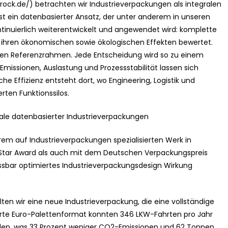
rock.de/) betrachten wir Industrieverpackungen als integralen
ist ein datenbasierter Ansatz, der unter anderem in unseren
tinuierlich weiterentwickelt und angewendet wird: komplette
in ihren ökonomischen sowie ökologischen Effekten bewertet.
 den Referenzrahmen. Jede Entscheidung wird so zu einem
Emissionen, Auslastung und Prozessstabilität lassen sich
che Effizienz entsteht dort, wo Engineering, Logistik und
rten Funktionssilos.
ziale datenbasierter Industrieverpackungen
rem auf Industrieverpackungen spezialisierten Werk in
tar Award als auch mit dem Deutschen Verpackungspreis
ssbar optimiertes Industrieverpackungsdesign Wirkung
ten wir eine neue Industrieverpackung, die eine vollständige
rte Euro-Palettenformat konnten 346 LKW-Fahrten pro Jahr
erden, was 33 Prozent weniger CO2-Emissionen und 62 Tonnen