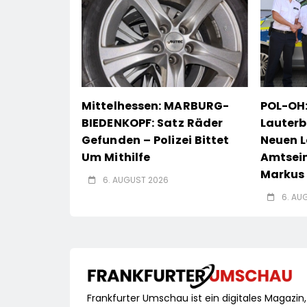
Mittelhessen: MARBURG-
POL-OH:
BIEDENKOPF: Satz Räder
Lauterb
Gefunden – Polizei Bittet
Neuen L
Um Mithilfe
Amtsei
Markus 
6. AUGUST 2026
6. AU
Frankfurter Umschau ist ein digitales Magazin,