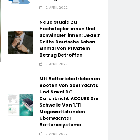
7. APRIL 2022
Neue Studie Zu
Hochstapler:innen Und
Schwindler:innen: Jede:r
Dritte Deutsche Schon
Einmal Von Privatem
Betrug Betroffen
7. APRIL 2022
Mit Batteriebetriebenen
Booten Von Soel Yachts
Und Naval DC
Durchbricht ACCURE Die
Schwelle Von 1.111
Megawattstunden
Überwachter
Batteriesysteme
7. APRIL 2022