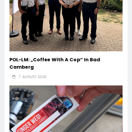
POL-LM: „Coffee With A Cop“ In Bad
Camberg
7. AUGUST 2026