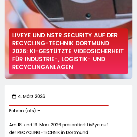
LIVEYE UND NSTR.SECURITY AUF DER
RECYCLING-TECHNIK DORTMUND
2026: KI-GESTÜTZTE VIDEOSICHERHEIT
FÜR INDUSTRIE-, LOGISTIK- UND
RECYCLINGANLAGEN
4. März 2026
Föhren (ots) –
Am 18. und 19. März 2026 präsentiert LivEye auf
der RECYCLING-TECHNIK in Dortmund