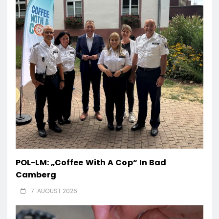
POL-LM: „Coffee With A Cop“ In Bad
Camberg
7. AUGUST 2026