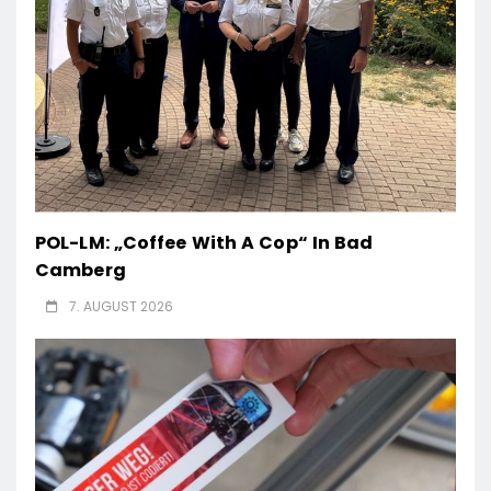
POL-LM: „Coffee With A Cop“ In Bad
Camberg
7. AUGUST 2026