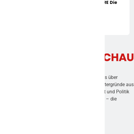
Yachts Und Naval DC Durchbricht ACCURE Die
Schwelle Von 1.111 Megawattstunden
Überwachter Batteriesysteme
7. APRIL 2022
Frankfurter Umschau ist ein digitales Magazin, das über
aktuelle Nachrichten, spannende Themen und Hintergründe aus
Frankfurt und der Region berichtet. Von Wirtschaft und Politik
über Kultur und Lifestyle bis hin zu lokalen Events – die
Plattform bietet vielseitige Einblicke und relevante
Informationen für Leser, die am Geschehen in der
Mainmetropole interessiert sind.