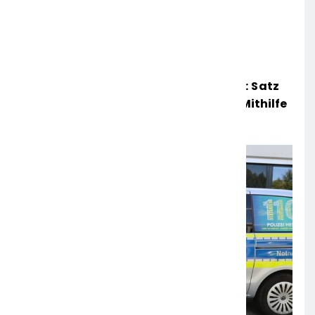
Mittelhessen: MARBURG-BIEDENKOPF: Satz
Räder Gefunden – Polizei Bittet Um Mithilfe
6. AUGUST 2026