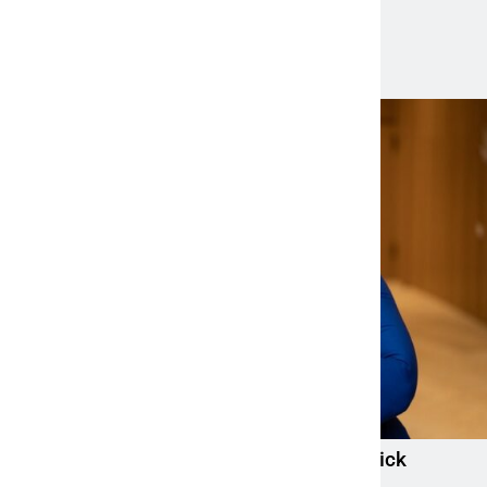
Aktuelle News
Mandy Schwerendt wird CCO von LichtBlick