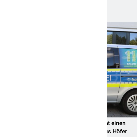
Neueste Meldungen
POL-OH: Die Polizeistation Lauterbach hat einen
neuen Leiter: Amtseinführung von Markus Höfer