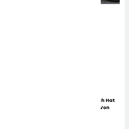
POL-OH: Die Polizeistation Lauterbach Hat
Einen Neuen Leiter: Amtseinführung Von
Markus Höfer
6. AUGUST 2026