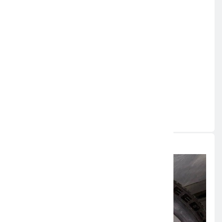
Pressekontakt:
Verena Steindl
Marketing & Communications
MaxSolar GmbH
Tel.: +49 861 21396 621
E-Mail:
verena.steindl@maxsolar.de
Original-Content von: MaxSolar GmbH, übermittelt
durch news aktuell
Quelle:
ots
Weitere News