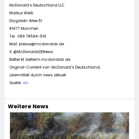
McDonald’s Deutschland LLC
Markus Weiß
Drygalski-Allee 51
81477 München
Tel.: 089 78594-519
Mail:
presse@mcdonalds.de
X: @McDonaldsDENews
Better M: betterm.mcdonalds.de
Original-Content von: McDonald’s Deutschland,
übermittelt durch news aktuell
Quelle:
ots
Weitere News