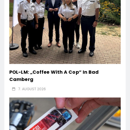
POL-LM: „Coffee With A Cop“ In Bad
Camberg
7. AUGUST 2026