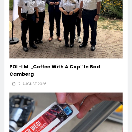
POL-LM: „Coffee With A Cop“ In Bad
Camberg
7. AUGUST 2026