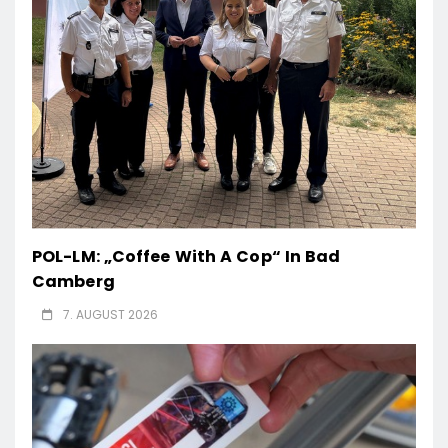
POL-LM: „Coffee With A Cop“ In Bad
Camberg
7. AUGUST 2026