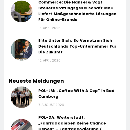
Commerce: Die Hansel & Vogt
Steuerberatungsgesellschaft MbH
Liefert Maßgeschneiderte Lösungen
Für Online-Brands
15. APRIL 2026
Elite Unter Sich: So Vernetzen Sich
Deutschlands Top-Unternehmer Für
Die Zukunft
15. APRIL 2026
Neueste Meldungen
POL-LM: „Coffee With A Cop“ In Bad
Camberg
7. AUGUST 2026
POL-DA: Weiterstadt:
„Fahrradddieben Keine Chance
Geben“ – Fahrradcodierung /