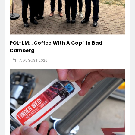
POL-LM: „Coffee With A Cop“ In Bad
Camberg
7. AUGUST 2026