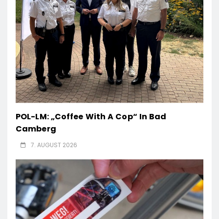
POL-LM: „Coffee With A Cop“ In Bad
Camberg
7. AUGUST 2026