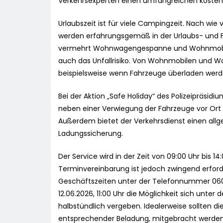
Verkehrsexperten einen umfangreichen kostenlo
Urlaubszeit ist für viele Campingzeit. Nach wie
werden erfahrungsgemäß in der Urlaubs- und F
vermehrt Wohnwagengespanne und Wohnmobile 
auch das Unfallrisiko. Von Wohnmobilen und
beispielsweise wenn Fahrzeuge überladen werd
Bei der Aktion „Safe Holiday“ des Polizeipräsi
neben einer Verwiegung der Fahrzeuge vor Ort 
Außerdem bietet der Verkehrsdienst einen al
Ladungssicherung.
Der Service wird in der Zeit von 09:00 Uhr bis 1
Terminvereinbarung ist jedoch zwingend erford
Geschäftszeiten unter der Telefonnummer 06033
12.06.2026, 11:00 Uhr die Möglichkeit sich un
halbstündlich vergeben. Idealerweise sollten di
entsprechender Beladung, mitgebracht werden