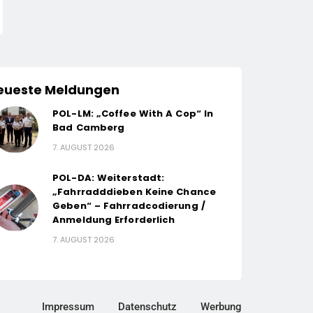
eueste Meldungen
POL-LM: „Coffee With A Cop“ In
Bad Camberg
7. AUGUST 2026
POL-DA: Weiterstadt:
„Fahrradddieben Keine Chance
Geben“ – Fahrradcodierung /
Anmeldung Erforderlich
7. AUGUST 2026
Impressum
Datenschutz
Werbung