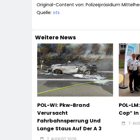
Original-Content von: Polizeipräsidium Mittelhe
Quelle:
ots
Weitere News
POL-WI: Pkw-Brand
POL-LM:
Verursacht
Cop“ I
Fahrbahnsperrung Und
7. AU
Lange Staus Auf Der A 3
7. AUGUST 2026