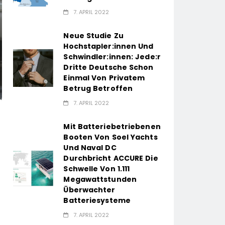
7. APRIL 2022
Neue Studie Zu
Hochstapler:innen Und
Schwindler:innen: Jede:r
Dritte Deutsche Schon
Einmal Von Privatem
Betrug Betroffen
7. APRIL 2022
Mit Batteriebetriebenen
Booten Von Soel Yachts
Und Naval DC
Durchbricht ACCURE Die
Schwelle Von 1.111
Megawattstunden
Überwachter
Batteriesysteme
7. APRIL 2022