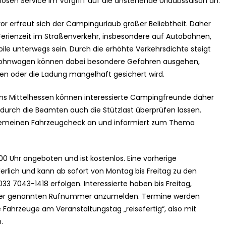
sen Service im Vorgriff auf die anstehende Urlaubssaison an.
 vor erfreut sich der Campingurlaub großer Beliebtheit. Daher
erienzeit im Straßenverkehr, insbesondere auf Autobahnen,
unterwegs sein. Durch die erhöhte Verkehrsdichte steigt
 Wohnwagen können dabei besondere Gefahren ausgehen,
en oder die Ladung mangelhaft gesichert wird.
diums Mittelhessen können interessierte Campingfreunde daher
durch die Beamten auch die Stützlast überprüfen lassen.
lgemeinen Fahrzeugcheck an und informiert zum Thema
4:00 Uhr angeboten und ist kostenlos. Eine vorherige
erlich und kann ab sofort von Montag bis Freitag zu den
 7043-1418 erfolgen. Interessierte haben bis Freitag,
ter der genannten Rufnummer anzumelden. Termine werden
e Fahrzeuge am Veranstaltungstag „reisefertig“, also mit
.