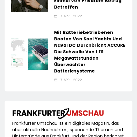
Einmal Von Privatem Betrug
Betroffen
7. APRIL 2022
Mit Batteriebetriebenen
Booten Von Soel Yachts Und
Naval DC Durchbricht ACCURE
Die Schwelle Von 1.111
Megawattstunden
Überwachter
Batteriesysteme
7. APRIL 2022
Frankfurter Umschau ist ein digitales Magazin, das
über aktuelle Nachrichten, spannende Themen und
Hintergründe aus Frankfurt und der Region berichtet.