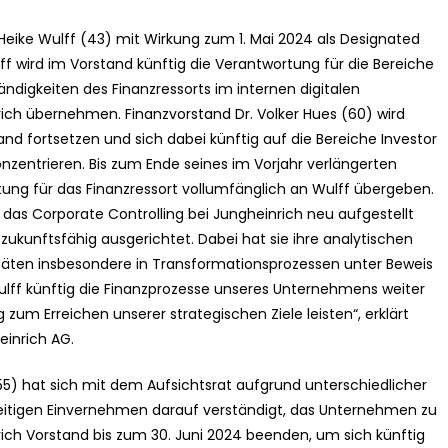
 Heike Wulff (43) mit Wirkung zum 1. Mai 2024 als Designated
f wird im Vorstand künftig die Verantwortung für die Bereiche
ändigkeiten des Finanzressorts im internen digitalen
h übernehmen. Finanzvorstand Dr. Volker Hues (60) wird
and fortsetzen und sich dabei künftig auf die Bereiche Investor
konzentrieren. Bis zum Ende seines im Vorjahr verlängerten
ung für das Finanzressort vollumfänglich an Wulff übergeben.
 das Corporate Controlling bei Jungheinrich neu aufgestellt
zukunftsfähig ausgerichtet. Dabei hat sie ihre analytischen
itäten insbesondere in Transformationsprozessen unter Beweis
Wulff künftig die Finanzprozesse unseres Unternehmens weiter
zum Erreichen unserer strategischen Ziele leisten“, erklärt
einrich AG.
5) hat sich mit dem Aufsichtsrat aufgrund unterschiedlicher
eitigen Einvernehmen darauf verständigt, das Unternehmen zu
nrich Vorstand bis zum 30. Juni 2024 beenden, um sich künftig