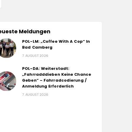
eueste Meldungen
POL-LM: „Coffee With A Cop“ In
Bad Camberg
7. AUGUST 2026
POL-DA: Weiterstadt:
„Fahrradddieben Keine Chance
Geben“ – Fahrradcodierung /
Anmeldung Erforderlich
7. AUGUST 2026