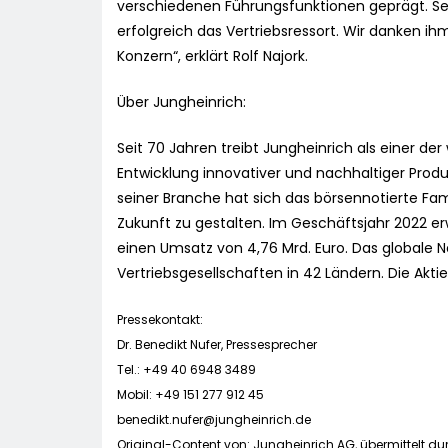
verschiedenen Führungsfunktionen geprägt. Sei
erfolgreich das Vertriebsressort. Wir danken ih
Konzern“, erklärt Rolf Najork.
Über Jungheinrich:
Seit 70 Jahren treibt Jungheinrich als einer der
Entwicklung innovativer und nachhaltiger Produ
seiner Branche hat sich das börsennotierte Fam
Zukunft zu gestalten. Im Geschäftsjahr 2022 e
einen Umsatz von 4,76 Mrd. Euro. Das globale 
Vertriebsgesellschaften in 42 Ländern. Die Aktie
Pressekontakt:
Dr. Benedikt Nufer, Pressesprecher
Tel.: +49 40 6948 3489
Mobil: +49 151 277 912 45
benedikt.nufer@jungheinrich.de
Original-Content von: Jungheinrich AG, übermittelt du