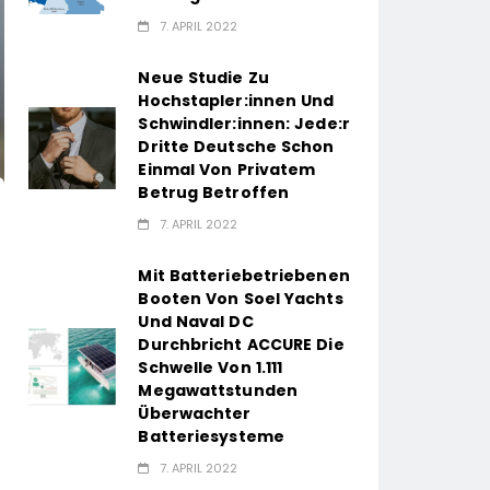
7. APRIL 2022
Neue Studie Zu
Hochstapler:innen Und
Schwindler:innen: Jede:r
Dritte Deutsche Schon
Einmal Von Privatem
Betrug Betroffen
7. APRIL 2022
Mit Batteriebetriebenen
Booten Von Soel Yachts
Und Naval DC
Durchbricht ACCURE Die
Schwelle Von 1.111
Megawattstunden
Überwachter
Batteriesysteme
7. APRIL 2022