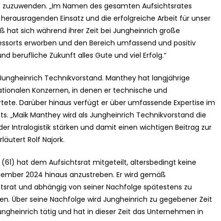
 zuzuwenden. „Im Namen des gesamten Aufsichtsrates
 herausragenden Einsatz und die erfolgreiche Arbeit für unser
ß hat sich während ihrer Zeit bei Jungheinrich große
essorts erworben und den Bereich umfassend und positiv
nd berufliche Zukunft alles Gute und viel Erfolg.“
 Jungheinrich Technikvorstand. Manthey hat langjährige
ationalen Konzernen, in denen er technische und
rtete. Darüber hinaus verfügt er über umfassende Expertise im
. „Maik Manthey wird als Jungheinrich Technikvorstand die
er Intralogistik stärken und damit einen wichtigen Beitrag zur
äutert Rolf Najork.
 (61) hat dem Aufsichtsrat mitgeteilt, altersbedingt keine
zember 2024 hinaus anzustreben. Er wird gemäß
srat und abhängig von seiner Nachfolge spätestens zu
n. Über seine Nachfolge wird Jungheinrich zu gegebener Zeit
 Jungheinrich tätig und hat in dieser Zeit das Unternehmen in