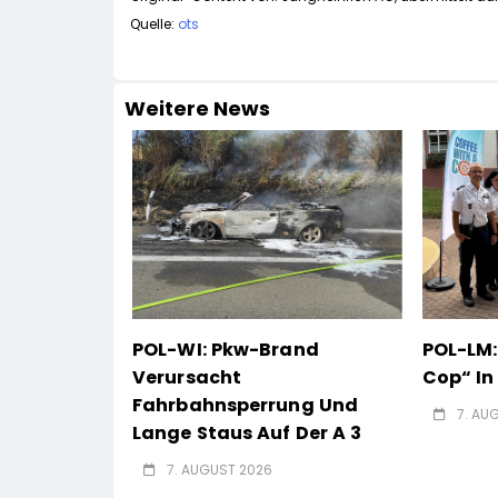
Quelle:
ots
Weitere News
POL-WI: Pkw-Brand
POL-LM:
Verursacht
Cop“ I
Fahrbahnsperrung Und
7. AU
Lange Staus Auf Der A 3
7. AUGUST 2026