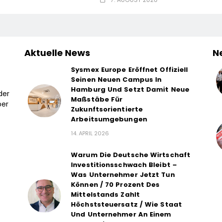
Aktuelle News
N
Sysmex Europe Eröffnet Offiziell
Seinen Neuen Campus In
Hamburg Und Setzt Damit Neue
der
Maßstäbe Für
ber
Zukunftsorientierte
Arbeitsumgebungen
14. APRIL 2026
Warum Die Deutsche Wirtschaft
Investitionsschwach Bleibt –
Was Unternehmer Jetzt Tun
Können / 70 Prozent Des
Mittelstands Zahlt
Höchststeuersatz / Wie Staat
Und Unternehmer An Einem