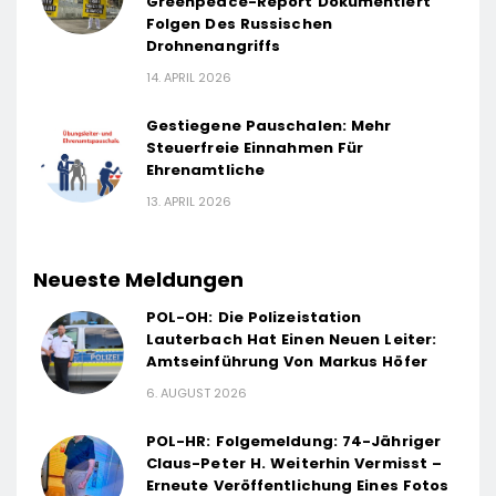
Greenpeace-Report Dokumentiert
Folgen Des Russischen
Drohnenangriffs
14. APRIL 2026
Gestiegene Pauschalen: Mehr
Steuerfreie Einnahmen Für
Ehrenamtliche
13. APRIL 2026
Neueste Meldungen
POL-OH: Die Polizeistation
Lauterbach Hat Einen Neuen Leiter:
Amtseinführung Von Markus Höfer
6. AUGUST 2026
POL-HR: Folgemeldung: 74-Jähriger
Claus-Peter H. Weiterhin Vermisst –
Erneute Veröffentlichung Eines Fotos