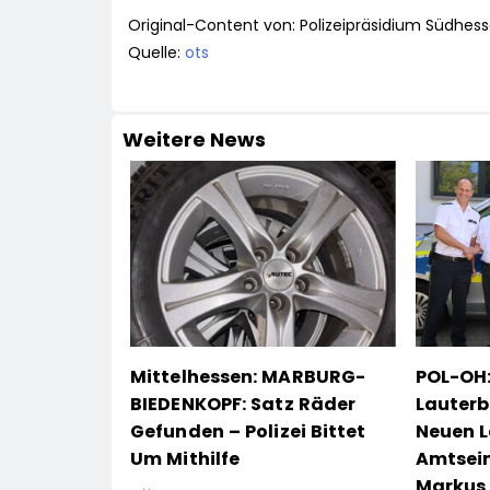
Original-Content von: Polizeipräsidium Südhess
Quelle:
ots
Weitere News
Mittelhessen: MARBURG-
POL-OH:
BIEDENKOPF: Satz Räder
Lauterb
Gefunden – Polizei Bittet
Neuen L
Um Mithilfe
Amtsei
Markus 