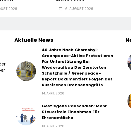
GUST 2026
6. AUGUST 2026
Aktuelle News
N
40 Jahre Nach Chornobyl:
Greenpeace-Aktive Protestieren
Für Unterstützung Bei
der
Wiederaufbau Der Zerstörten
ber
Schutzhülle / Greenpeace-
Report Dokumentiert Folgen Des
Russischen Drohnenangriffs
14. APRIL 2026
Gestiegene Pauschalen: Mehr
Steuerfreie Einnahmen Für
Ehrenamtliche
13. APRIL 2026