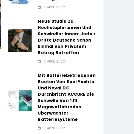
7. APRIL 2022
Neue Studie Zu
Hochstapler:innen Und
Schwindler:innen: Jede:r
Dritte Deutsche Schon
Einmal Von Privatem
Betrug Betroffen
7. APRIL 2022
Mit Batteriebetriebenen
Booten Von Soel Yachts
Und Naval DC
Durchbricht ACCURE Die
Schwelle Von 1.111
Megawattstunden
Überwachter
Batteriesysteme
7. APRIL 2022