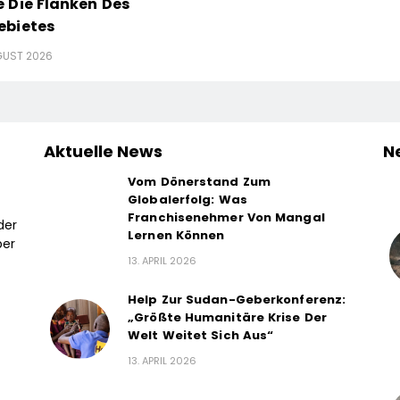
 Die Flanken Des
ebietes
GUST 2026
Aktuelle News
N
Vom Dönerstand Zum
Globalerfolg: Was
Franchisenehmer Von Mangal
der
Lernen Können
ber
13. APRIL 2026
Help Zur Sudan-Geberkonferenz:
„Größte Humanitäre Krise Der
Welt Weitet Sich Aus“
13. APRIL 2026