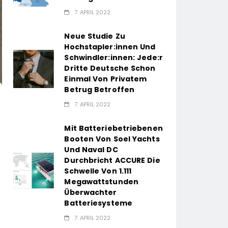
7. APRIL 2022
Neue Studie Zu
Hochstapler:innen Und
Schwindler:innen: Jede:r
Dritte Deutsche Schon
Einmal Von Privatem
Betrug Betroffen
7. APRIL 2022
Mit Batteriebetriebenen
Booten Von Soel Yachts
Und Naval DC
Durchbricht ACCURE Die
Schwelle Von 1.111
Megawattstunden
Überwachter
Batteriesysteme
7. APRIL 2022