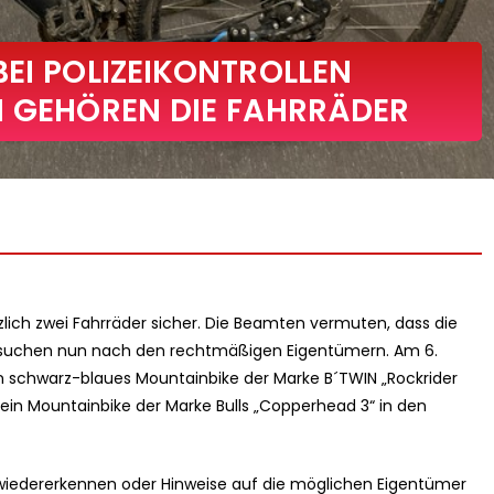
EI POLIZEIKONTROLLEN
M GEHÖREN DIE FAHRRÄDER
rzlich zwei Fahrräder sicher. Die Beamten vermuten, dass die
suchen nun nach den rechtmäßigen Eigentümern. Am 6.
n schwarz-blaues Mountainbike der Marke B´TWIN „Rockrider
 ein Mountainbike der Marke Bulls „Copperhead 3“ in den
 wiedererkennen oder Hinweise auf die möglichen Eigentümer