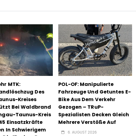
hr MTK:
POL-OF: Manipulierte
andlöschzug Des
Fahrzeuge Und Getuntes E-
aunus-Kreises
Bike Aus Dem Verkehr
ützt Bei Waldbrand
Gezogen – TRuP-
ingau-Taunus-Kreis
Spezialisten Decken Gleich
45 Einsatzkräfte
Mehrere Verstöße Auf
en In Schwierigem
6. AUGUST 2026