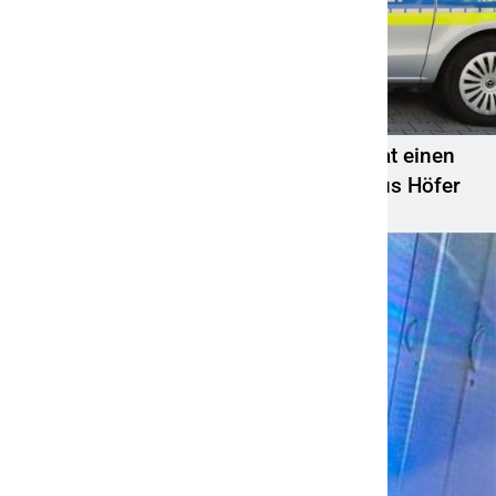
POL-OH: Die Polizeistation Lauterbach hat einen
neuen Leiter: Amtseinführung von Markus Höfer
6. August 2026