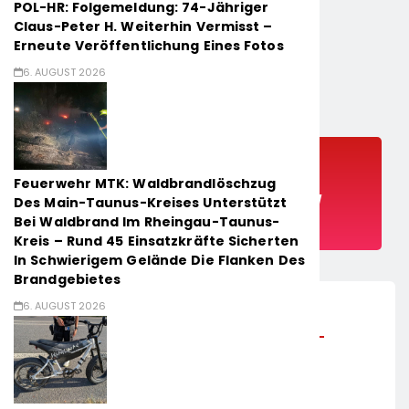
POL-HR: Folgemeldung: 74-Jähriger
Claus-Peter H. Weiterhin Vermisst –
Erneute Veröffentlichung Eines Fotos
6. AUGUST 2026
POL-DA: DARMSTADT:
„FAHRRADDIEBEN KEINE CHANCE
Feuerwehr MTK: Waldbrandlöschzug
GEBEN“ – FAHRRADCODIERUNG /
Des Main-Taunus-Kreises Unterstützt
Bei Waldbrand Im Rheingau-Taunus-
ANMELDUNG ERFORDERLICH
Kreis – Rund 45 Einsatzkräfte Sicherten
In Schwierigem Gelände Die Flanken Des
Brandgebietes
6. AUGUST 2026
18. März 2026
Darmstadt (ots) –
Neben der richtigen Absicherung des Rades,