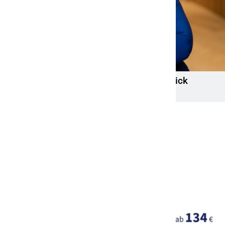
Mandy Schwerendt wird CCO von LichtBlick
13. April 2026