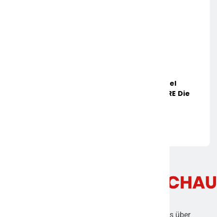
7. APRIL 2022
Mit Batteriebetriebenen Booten Von Soel
Yachts Und Naval DC Durchbricht ACCURE Die
Schwelle Von 1.111 Megawattstunden
Überwachter Batteriesysteme
7. APRIL 2022
Frankfurter Umschau ist ein digitales Magazin, das über