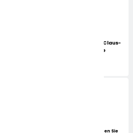
POL-HR: Folgemeldung: 74-Jähriger Claus-
Peter H. Weiterhin Vermisst – Erneute
Veröffentlichung Eines Fotos
6. AUGUST 2026
Aktuelle News
Jetzt Heißt Es Ruhe Bewahren! Das Sollten Sie