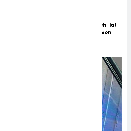
POL-OH: Die Polizeistation Lauterbach Hat
Einen Neuen Leiter: Amtseinführung Von
Markus Höfer
6. AUGUST 2026