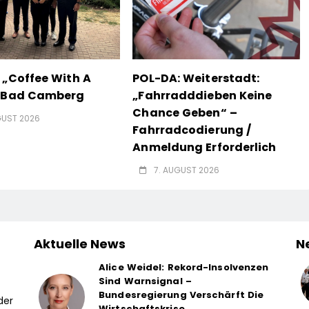
 „Coffee With A
POL-DA: Weiterstadt:
n Bad Camberg
„Fahrradddieben Keine
Chance Geben“ –
GUST 2026
Fahrradcodierung /
Anmeldung Erforderlich
7. AUGUST 2026
Aktuelle News
N
Alice Weidel: Rekord-Insolvenzen
Sind Warnsignal –
Bundesregierung Verschärft Die
der
Wirtschaftskrise