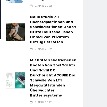
7. APRIL 2022
Neue Studie Zu
Hochstapler:innen Und
Schwindler:innen: Jede:r
Dritte Deutsche Schon
Einmal Von Privatem
Betrug Betroffen
7. APRIL 2022
Mit Batteriebetriebenen
Booten Von Soel Yachts
Und Naval DC
Durchbricht ACCURE Die
Schwelle Von 1.111
Megawattstunden
Überwachter
Batteriesysteme
7. APRIL 2022