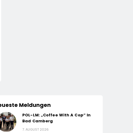
eueste Meldungen
POL-LM: „Coffee With A Cop“ In
Bad Camberg
7. AUGUST 2026