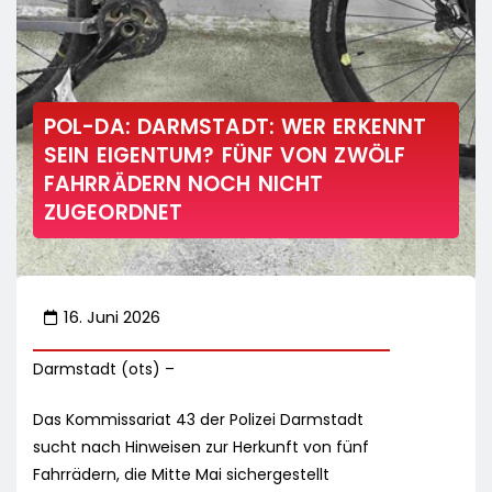
POL-DA: DARMSTADT: WER ERKENNT
SEIN EIGENTUM? FÜNF VON ZWÖLF
FAHRRÄDERN NOCH NICHT
ZUGEORDNET
16. Juni 2026
Darmstadt (ots) –
Das Kommissariat 43 der Polizei Darmstadt
sucht nach Hinweisen zur Herkunft von fünf
Fahrrädern, die Mitte Mai sichergestellt