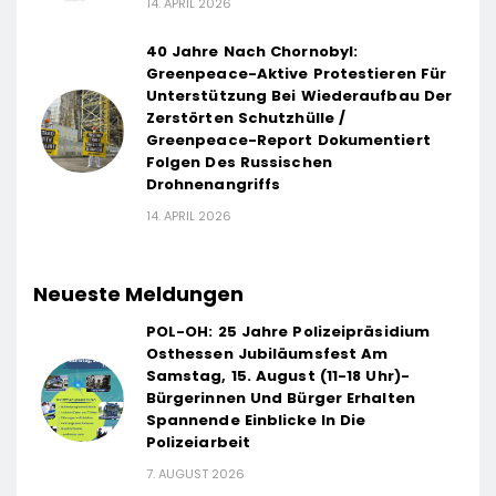
14. APRIL 2026
40 Jahre Nach Chornobyl:
Greenpeace-Aktive Protestieren Für
Unterstützung Bei Wiederaufbau Der
Zerstörten Schutzhülle /
Greenpeace-Report Dokumentiert
Folgen Des Russischen
Drohnenangriffs
14. APRIL 2026
Neueste Meldungen
POL-OH: 25 Jahre Polizeipräsidium
Osthessen Jubiläumsfest Am
Samstag, 15. August (11-18 Uhr)-
Bürgerinnen Und Bürger Erhalten
Spannende Einblicke In Die
Polizeiarbeit
7. AUGUST 2026