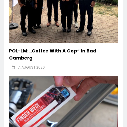
POL-LM: „Coffee With A Cop“ In Bad
Camberg
7. AUGUST 2026