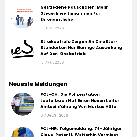
Gestiegene Pauschalen: Mehr
Steuerfreie Einnahmen Für
Ehrenamtliche
13. APRIL 2026
Streikaufrufe Zeigen An CineStar-
Standorten Nur Geringe Auswirkung
Auf Den Kinobetrieb
13. APRIL 2026
Neueste Meldungen
POL-OH: Die Polizeistation
Lauterbach Hat Einen Neuen Leiter:
Amtseinführung Von Markus Höfer
6. AUGUST 2026
POL-HR: Folgemeldung: 74-Jähriger
Claus-Peter H. Weiterhin Vermisst –