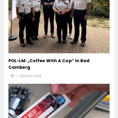
POL-LM: „Coffee With A Cop“ In Bad
Camberg
7. AUGUST 2026