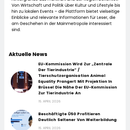
Von Wirtschaft und Politik über Kultur und Lifestyle bis
hin zu lokalen Events – die Plattform bietet vielseitige
Einblicke und relevante Informationen für Leser, die
am Geschehen in der Mainmetropole interessiert
sind.
Aktuelle News
EU-Kommission Wird Zur „Zentrale
Der Tierindustrie“ /
Tierschutzorganisation Animal
Equality Prangert Mit Projektion In
Brüssel Die Nähe Der EU-Kommission
Zur Tierindustrie An
15. APRIL 2026
Beschäftigte Ü50 Profitieren
Deutlich Seltener Von Weiterbildung
15. APRIL 2026