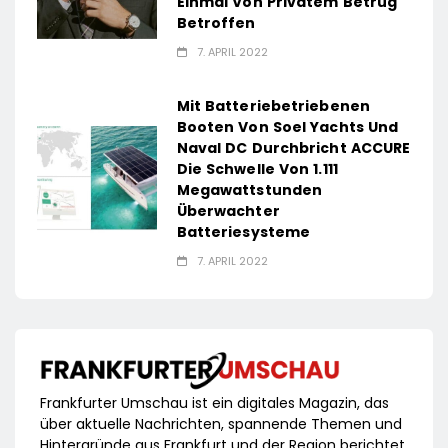
Einmal Von Privatem Betrug
Betroffen
7. APRIL 2022
Mit Batteriebetriebenen
Booten Von Soel Yachts Und
Naval DC Durchbricht ACCURE
Die Schwelle Von 1.111
Megawattstunden
Überwachter
Batteriesysteme
7. APRIL 2022
Frankfurter Umschau ist ein digitales Magazin, das
über aktuelle Nachrichten, spannende Themen und
Hintergründe aus Frankfurt und der Region berichtet.