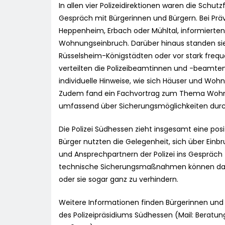
In allen vier Polizeidirektionen waren die Sc
Gespräch mit Bürgerinnen und Bürgern. Bei Präv
Heppenheim, Erbach oder Mühltal, informiert
Wohnungseinbruch. Darüber hinaus standen s
Rüsselsheim-Königstädten oder vor stark frequ
verteilten die Polizeibeamtinnen und -beamte
individuelle Hinweise, wie sich Häuser und Wo
Zudem fand ein Fachvortrag zum Thema Wohnun
umfassend über Sicherungsmöglichkeiten durch
Die Polizei Südhessen zieht insgesamt eine pos
Bürger nutzten die Gelegenheit, sich über Ein
und Ansprechpartnern der Polizei ins Gespräc
technische Sicherungsmaßnahmen können dazu 
oder sie sogar ganz zu verhindern.
Weitere Informationen finden Bürgerinnen und 
des Polizeipräsidiums Südhessen (Mail:
Beratung