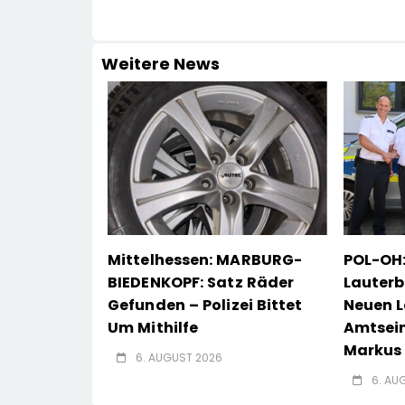
Weitere News
Mittelhessen: MARBURG-
POL-OH:
BIEDENKOPF: Satz Räder
Lauterb
Gefunden – Polizei Bittet
Neuen L
Um Mithilfe
Amtsei
Markus 
6. AUGUST 2026
6. AU