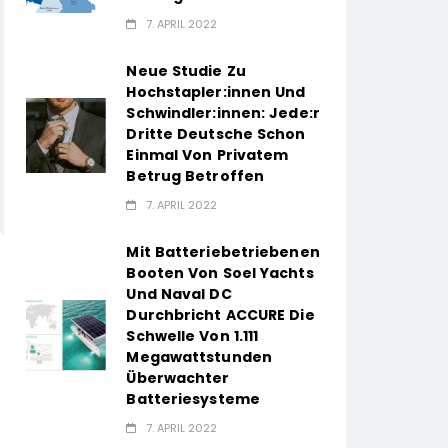
7. APRIL 2022
Neue Studie Zu
Hochstapler:innen Und
Schwindler:innen: Jede:r
Dritte Deutsche Schon
Einmal Von Privatem
Betrug Betroffen
7. APRIL 2022
Mit Batteriebetriebenen
Booten Von Soel Yachts
Und Naval DC
Durchbricht ACCURE Die
Schwelle Von 1.111
Megawattstunden
Überwachter
Batteriesysteme
7. APRIL 2022