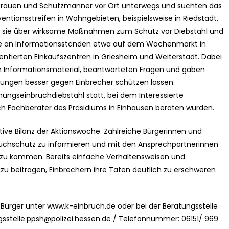
hutzfrauen und Schutzmänner vor Ort unterwegs und suchten das
entionsstreifen in Wohngebieten, beispielsweise in Riedstadt,
en sie über wirksame Maßnahmen zum Schutz vor Diebstahl und
ie an Informationsständen etwa auf dem Wochenmarkt in
entierten Einkaufszentren in Griesheim und Weiterstadt. Dabei
n Informationsmaterial, beantworteten Fragen und gaben
hnungen besser gegen Einbrecher schützen lassen.
gseinbruchdiebstahl statt, bei dem Interessierte
 Fachberater des Präsidiums in Einhausen beraten wurden.
itive Bilanz der Aktionswoche. Zahlreiche Bürgerinnen und
bruchschutz zu informieren und mit den Ansprechpartnerinnen
h zu kommen. Bereits einfache Verhaltensweisen und
beitragen, Einbrechern ihre Taten deutlich zu erschweren
Bürger unter www.k-einbruch.de oder bei der Beratungsstelle
sstelle.ppsh@polizei.hessen.de
/ Telefonnummer: 06151/ 969