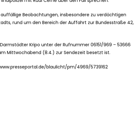
nalpolizei mit Rudi Cerne über den Fall sprechen.
t auffällige Beobachtungen, insbesondere zu verdächtigen
adts, rund um den Bereich der Auffahrt zur Bundesstraße 42,
Darmstädter Kripo unter der Rufnummer 06151/969 – 53666
am Mittwochabend (8.4.) zur Sendezeit besetzt ist.
//www.presseportal.de/blaulicht/pm/4969/5739162