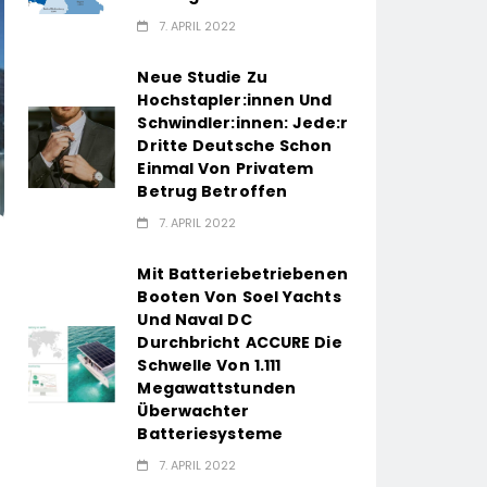
7. APRIL 2022
Neue Studie Zu
Hochstapler:innen Und
Schwindler:innen: Jede:r
Dritte Deutsche Schon
Einmal Von Privatem
Betrug Betroffen
7. APRIL 2022
Mit Batteriebetriebenen
Booten Von Soel Yachts
Und Naval DC
Durchbricht ACCURE Die
Schwelle Von 1.111
Megawattstunden
Überwachter
Batteriesysteme
7. APRIL 2022