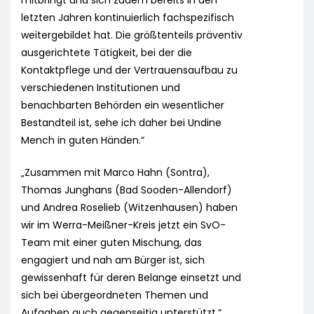
mitbringt und sich zudem bereits in den
letzten Jahren kontinuierlich fachspezifisch
weitergebildet hat. Die größtenteils präventiv
ausgerichtete Tätigkeit, bei der die
Kontaktpflege und der Vertrauensaufbau zu
verschiedenen Institutionen und
benachbarten Behörden ein wesentlicher
Bestandteil ist, sehe ich daher bei Undine
Mench in guten Händen.“
„Zusammen mit Marco Hahn (Sontra),
Thomas Junghans (Bad Sooden-Allendorf)
und Andrea Roselieb (Witzenhausen) haben
wir im Werra-Meißner-Kreis jetzt ein SvO-
Team mit einer guten Mischung, das
engagiert und nah am Bürger ist, sich
gewissenhaft für deren Belange einsetzt und
sich bei übergeordneten Themen und
Aufgaben auch gegenseitig unterstützt.“,