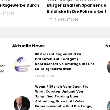
eitsgewerbe Durch
Bürger Erhalten Spannende
Einblicke In Die Polizeiarbeit
GUST 2026
7. AUGUST 2026
Aktuelle News
N
80 Prozent Sagen NEIN Zu
Patenten Auf Saatgut /
Repräsentative Umfrage In Fünf
der
EU-Mitgliedstaaten
ber
14. APRIL 2026
Wenn Plötzlich Vermögen Frei
Wird: Carsten Umland Von
Simplified Trading Über
Abfindung, Erbschaft Oder
Firmenverkauf – Und Die Frage,