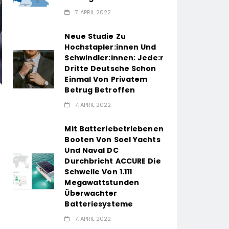
7. APRIL 2022
Neue Studie Zu
Hochstapler:innen Und
Schwindler:innen: Jede:r
Dritte Deutsche Schon
Einmal Von Privatem
Betrug Betroffen
7. APRIL 2022
Mit Batteriebetriebenen
Booten Von Soel Yachts
Und Naval DC
Durchbricht ACCURE Die
Schwelle Von 1.111
Megawattstunden
Überwachter
Batteriesysteme
7. APRIL 2022