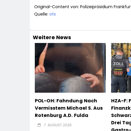
Original-Content von: Polizeipräsidium Frankfu
Quelle:
ots
Weitere News
POL-OH: Fahndung Nach
HZA-F: 
Vermisstem Michael S. Aus
Finanzk
Rotenburg A.d. Fulda
Schwarz
Drei Ta
7. AUGUST 2026
Gastro