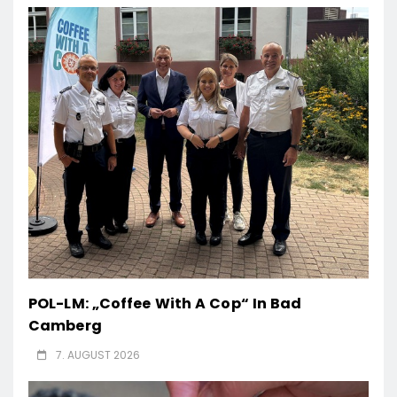
POL-LM: „Coffee With A Cop“ In Bad
Camberg
7. AUGUST 2026