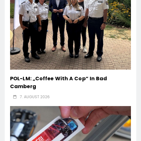
POL-LM: „Coffee With A Cop“ In Bad
Camberg
7. AUGUST 2026