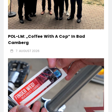
POL-LM: „Coffee With A Cop“ In Bad
Camberg
7. AUGUST 2026