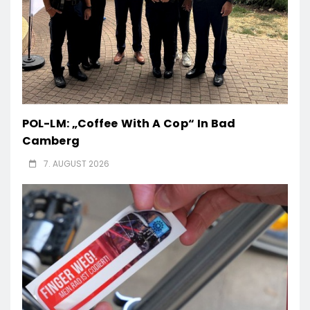
POL-LM: „Coffee With A Cop“ In Bad
Camberg
7. AUGUST 2026