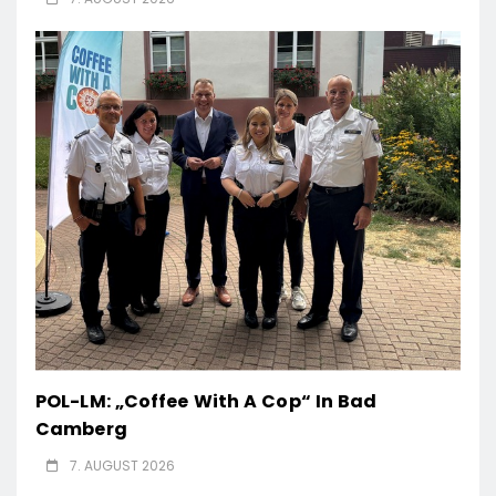
POL-LM: „Coffee With A Cop“ In Bad
Camberg
7. AUGUST 2026