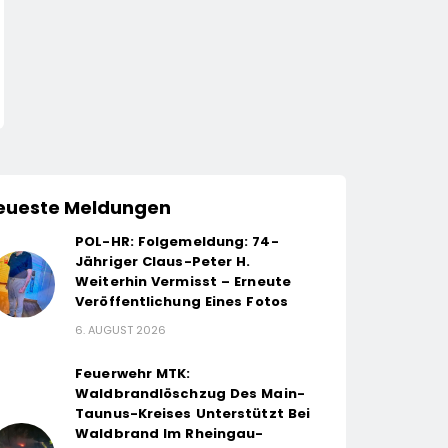
eueste Meldungen
POL-HR: Folgemeldung: 74-
Jähriger Claus-Peter H.
Weiterhin Vermisst – Erneute
Veröffentlichung Eines Fotos
6. AUGUST 2026
Feuerwehr MTK:
Waldbrandlöschzug Des Main-
Taunus-Kreises Unterstützt Bei
Waldbrand Im Rheingau-