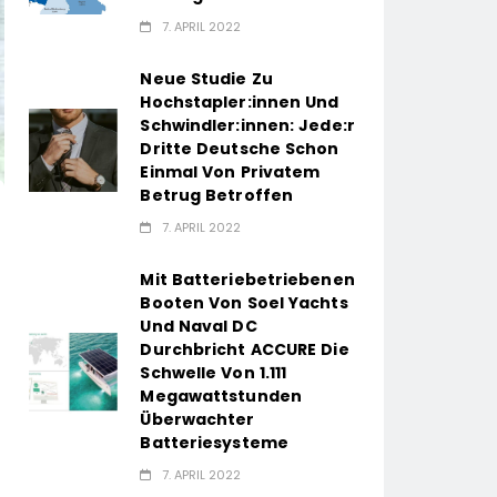
7. APRIL 2022
Neue Studie Zu
Hochstapler:innen Und
Schwindler:innen: Jede:r
Dritte Deutsche Schon
Einmal Von Privatem
Betrug Betroffen
7. APRIL 2022
Mit Batteriebetriebenen
Booten Von Soel Yachts
Und Naval DC
Durchbricht ACCURE Die
Schwelle Von 1.111
Megawattstunden
Überwachter
Batteriesysteme
7. APRIL 2022