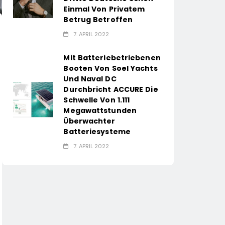
Einmal Von Privatem
Betrug Betroffen
7. APRIL 2022
Mit Batteriebetriebenen
Booten Von Soel Yachts
Und Naval DC
Durchbricht ACCURE Die
Schwelle Von 1.111
Megawattstunden
Überwachter
Batteriesysteme
7. APRIL 2022