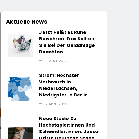
Aktuelle News
Jetzt Heißt Es Ruhe
Bewahren! Das Sollten
Sie Bei Der Geldanlage
Beachten
5. APRIL 2022
Strom: Höchster
Verbrauch In
Niedersachsen,
Niedrigster In Berlin
7. APRIL 2022
Neue Studie Zu
Hochstapler:innen Und
Schwindler:innen: Jede:r
Dritte Deutsche Schon