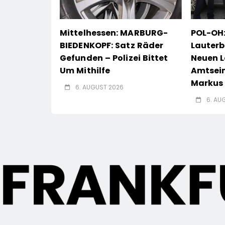
Mittelhessen: MARBURG-
POL-OH:
BIEDENKOPF: Satz Räder
Lauterb
Gefunden – Polizei Bittet
Neuen L
Um Mithilfe
Amtsei
Markus 
6. AUGUST 2026
6. AU